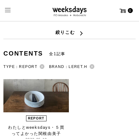
0
絞りこむ
CONTENTS
全1記事
TYPE：REPORT
BRAND：LERET.H
REPORT
わたしとweeksdays・５
買
ってよかった
関根由美子