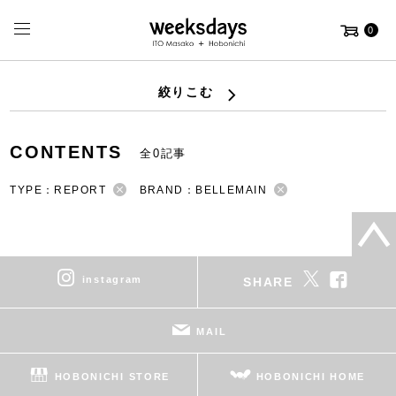
0
絞りこむ
CONTENTS
全0記事
TYPE：REPORT
BRAND：BELLEMAIN
instagram
SHARE
MAIL
HOBONICHI STORE
HOBONICHI HOME