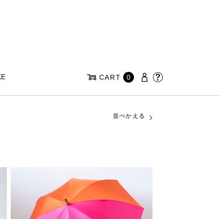
KE
CART
0
並べかえる