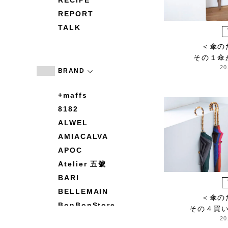
RECIPE
REPORT
TALK
＜傘の
その１傘
20
BRAND
+maffs
8182
ALWEL
AMIACALVA
APOC
Atelier 五號
BARI
BELLEMAIN
＜傘の
BonBonStore
その４買
BOUQUET de L'UNE
20