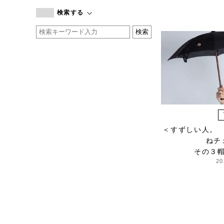
branc branc
検索する
by basics
CATWORTH
chisaki
CI-VA
COGTHEBIGSMOKE
cohan
CONVERSE
DEAN & DELUCA
DRESS HERSELF
＜すずしい人。
DUENDE
ねチ
その３
EGI
20
Fatima Morocco
fog linen work
FUA accessory
GERMAN TRAINER
Harriss