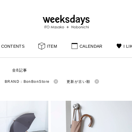
CONTENTS
ITEM
CALENDAR
I LI
S
全8記事
BRAND：BonBonStore
更新が古い順