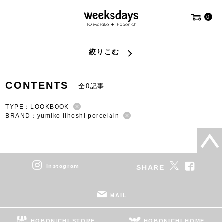
0
絞りこむ
CONTENTS
全0記事
TYPE：LOOKBOOK
BRAND：yumiko iihoshi porcelain
instagram
SHARE
MAIL
HOBONICHI STORE
HOBONICHI HOME