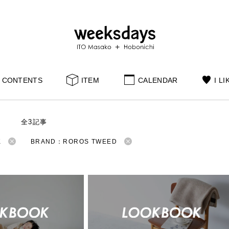
CONTENTS
ITEM
CALENDAR
I LI
S
全3記事
K
BRAND：ROROS TWEED