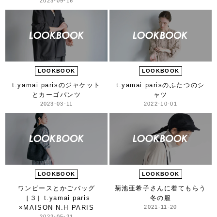
2023-09-16
LOOKBOOK
LOOKBOOK
t.yamai parisの
ジャケット
t.yamai parisの
ふたつのシ
とカーゴパンツ
ャツ
2023-03-11
2022-10-01
LOOKBOOK
LOOKBOOK
ワンピースとかごバッグ
菊池亜希子さんに着てもらう
［３］
t.yamai paris
冬の服
×
MAISON N.H PARIS
2021-11-20
2022-05-21