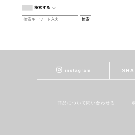
branc branc
検索する
by basics
CATWORTH
chisaki
CI-VA
COGTHEBIGSMOKE
cohan
CONVERSE
DEAN & DELUCA
instagram
SHA
DRESS HERSELF
DUENDE
EGI
Fatima Morocco
商品について問い合わせる
fog linen work
FUA accessory
GERMAN TRAINER
Harriss