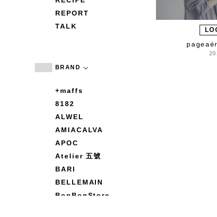
RECIPE
REPORT
TALK
LO
pageae
20
BRAND
+maffs
8182
ALWEL
AMIACALVA
APOC
Atelier 五號
BARI
BELLEMAIN
BonBonStore
BOUQUET de L'UNE