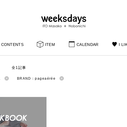
CONTENTS
ITEM
CALENDAR
I LI
S
全1記事
K
BRAND：pageaérée