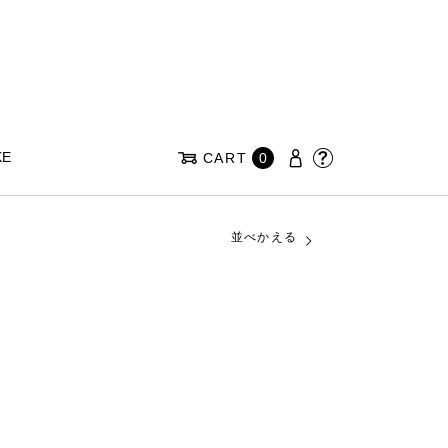
KE
CART
0
並べかえる