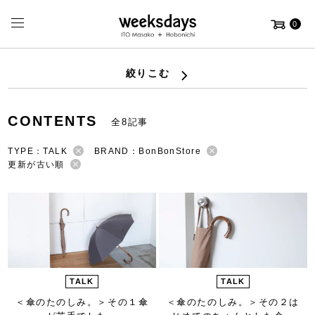
0
絞りこむ
CONTENTS
全8記事
TYPE：TALK
BRAND：BonBonStore
更新が古い順
TALK
TALK
＜傘のたのしみ。＞
その１傘
＜傘のたのしみ。＞
その２は