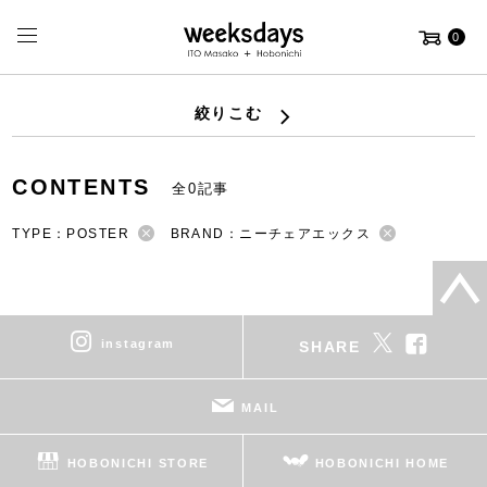
0
絞りこむ
CONTENTS
全0記事
TYPE：POSTER
BRAND：ニーチェアエックス
instagram
SHARE
MAIL
HOBONICHI STORE
HOBONICHI HOME