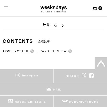
0
絞りこむ
CONTENTS
全0記事
TYPE：POSTER
BRAND：TEMBEA
instagram
SHARE
MAIL
HOBONICHI STORE
HOBONICHI HOME