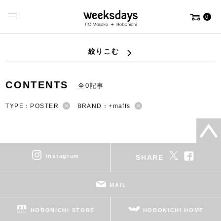
0
絞りこむ
CONTENTS
全0記事
TYPE：POSTER
BRAND：+maffs
instagram
SHARE
MAIL
HOBONICHI STORE
HOBONICHI HOME