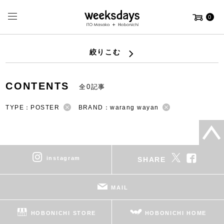
0
絞りこむ
CONTENTS
全0記事
TYPE：POSTER
BRAND：warang wayan
instagram
SHARE
MAIL
HOBONICHI STORE
HOBONICHI HOME