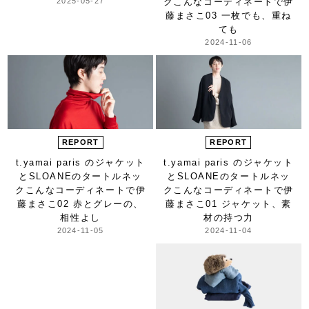
2025-05-27
ク
こんなコーディネートで
伊
藤まさこ
03 一枚でも、重ね
ても
2024-11-06
REPORT
REPORT
t.yamai paris のジャケット
t.yamai paris のジャケット
と
SLOANEのタートルネッ
と
SLOANEのタートルネッ
ク
こんなコーディネートで
伊
ク
こんなコーディネートで
伊
藤まさこ
02 赤とグレーの、
藤まさこ
01 ジャケット、素
相性よし
材の持つ力
2024-11-05
2024-11-04