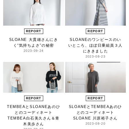
REPORT
REPORT
SLOANE 大貫雄さんにき
SLOANEの
ワンピースのい
く
“気持ちよさ”の秘密
いところ、
ほぼ日乗組員３人
2023-09-24
にききました
2023-08-23
REPORT
REPORT
TEMBEAとSLOANE
あのひ
SLOANEとTEMBEA
あのひ
との
コーディネート
との
コーディネート
TEMBEA
白石美久さん＆青
SLOANE 川原裕子さん
木美歩さん
2023-08-20