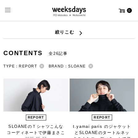
0
絞りこむ
CONTENTS
全26記事
TYPE：REPORT
BRAND：SLOANE
REPORT
REPORT
SLOANEのＴシャツ
こんな
t.yamai paris のジャケット
コーディネートで
伊藤まさこ
と
SLOANEのタートルネッ