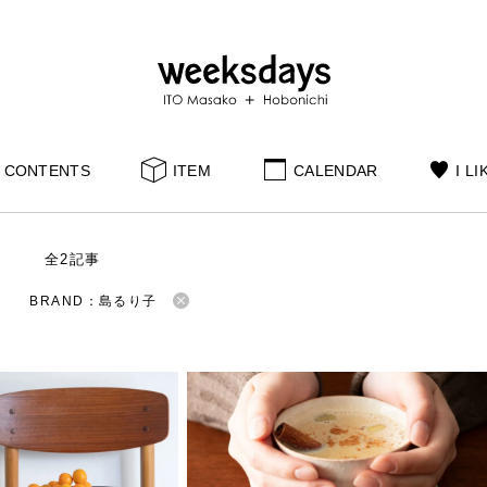
CONTENTS
ITEM
CALENDAR
I LI
S
全2記事
BRAND：島るり子