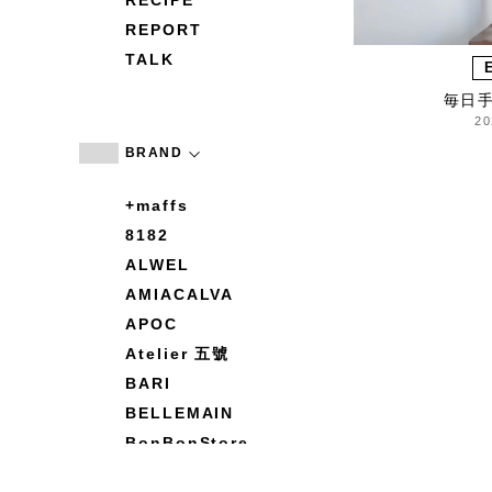
RECIPE
REPORT
TALK
毎日
20
BRAND
+maffs
8182
ALWEL
AMIACALVA
APOC
Atelier 五號
BARI
BELLEMAIN
BonBonStore
BOUQUET de L'UNE