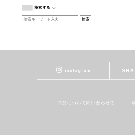
branc branc
検索する
by basics
CATWORTH
chisaki
CI-VA
COGTHEBIGSMOKE
cohan
CONVERSE
DEAN & DELUCA
instagram
SHA
DRESS HERSELF
DUENDE
EGI
Fatima Morocco
商品について問い合わせる
fog linen work
FUA accessory
GERMAN TRAINER
Harriss