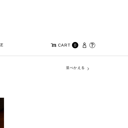
KE
CART
0
並べかえる