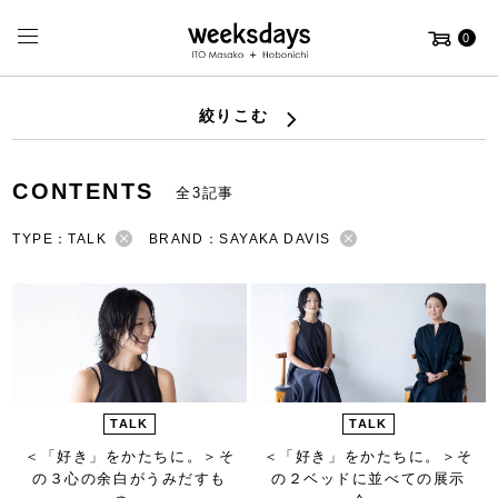
0
絞りこむ
CONTENTS
全3記事
TYPE：TALK
BRAND：SAYAKA DAVIS
TALK
TALK
＜「好き」をかたちに。＞
そ
＜「好き」をかたちに。＞
そ
の３心の余白がうみだすも
の２ベッドに並べての展示