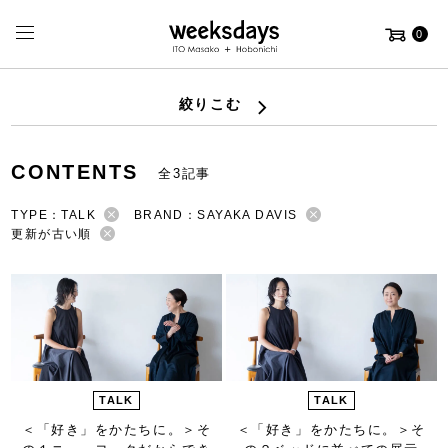
0
絞りこむ
CONTENTS
全3記事
TYPE：TALK
BRAND：SAYAKA DAVIS
更新が古い順
TALK
TALK
＜「好き」をかたちに。＞
そ
＜「好き」をかたちに。＞
そ