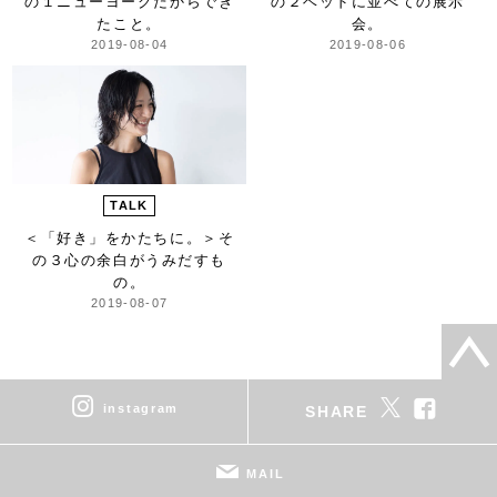
の１ニューヨークだからでき
の２ベッドに並べての展示
たこと。
会。
2019-08-04
2019-08-06
TALK
＜「好き」をかたちに。＞
そ
の３心の余白がうみだすも
の。
2019-08-07
instagram
SHARE
MAIL