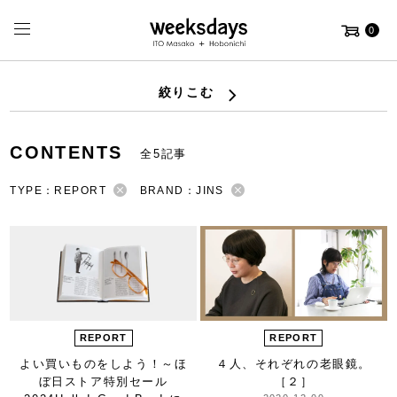
0
絞りこむ
CONTENTS
全5記事
TYPE：REPORT
BRAND：JINS
REPORT
REPORT
よい買いものをしよう！
～ほ
４人、それぞれの老眼鏡。
ぼ日ストア特別セール
［２］