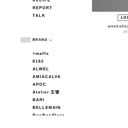
RECIPE
REPORT
TALK
LO
weeks
20
BRAND
+maffs
8182
ALWEL
AMIACALVA
APOC
Atelier 五號
BARI
BELLEMAIN
BonBonStore
BOUQUET de L'UNE