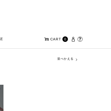
KE
CART
0
並べかえる