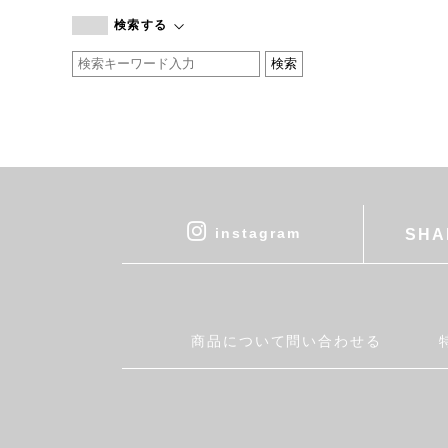
branc branc
検索する
by basics
CATWORTH
chisaki
CI-VA
COGTHEBIGSMOKE
cohan
CONVERSE
DEAN & DELUCA
instagram
SHA
DRESS HERSELF
DUENDE
EGI
Fatima Morocco
商品について問い合わせる
fog linen work
FUA accessory
GERMAN TRAINER
Harriss