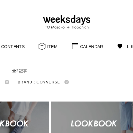
CONTENTS
ITEM
CALENDAR
I LI
S
全2記事
K
BRAND：CONVERSE