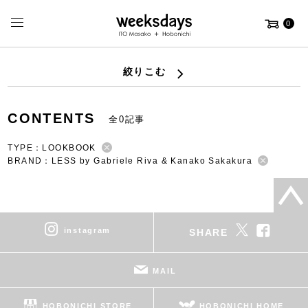
0
絞りこむ
CONTENTS
全0記事
TYPE：LOOKBOOK
BRAND：LESS by Gabriele Riva & Kanako Sakakura
instagram
SHARE
MAIL
HOBONICHI STORE
HOBONICHI HOME