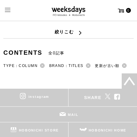
0
絞りこむ
CONTENTS
全0記事
TYPE：COLUMN
BRAND：TITLES
更新が古い順
instagram
SHARE
MAIL
HOBONICHI STORE
HOBONICHI HOME