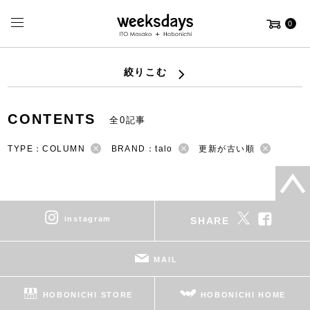
0
絞りこむ
CONTENTS
全0記事
TYPE：COLUMN
BRAND：talo
更新が古い順
instagram
SHARE
MAIL
HOBONICHI STORE
HOBONICHI HOME