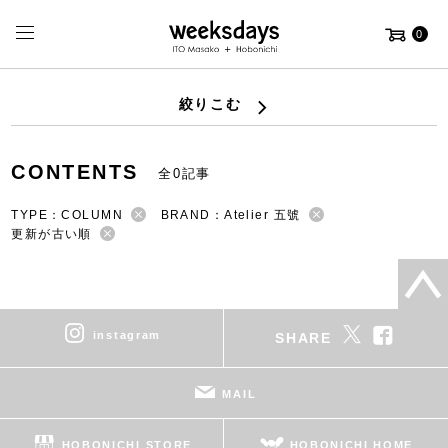
0
絞りこむ
CONTENTS
全0記事
TYPE：COLUMN
BRAND：Atelier 五號
更新が古い順
instagram
SHARE
MAIL
HOBONICHI STORE
HOBONICHI HOME