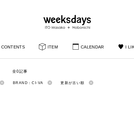
CONTENTS
ITEM
CALENDAR
I LI
S
全0記事
BRAND：CI-VA
更新が古い順