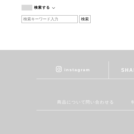
branc branc
検索する
by basics
CATWORTH
chisaki
CI-VA
COGTHEBIGSMOKE
cohan
CONVERSE
DEAN & DELUCA
instagram
SHA
DRESS HERSELF
DUENDE
EGI
Fatima Morocco
商品について問い合わせる
fog linen work
FUA accessory
GERMAN TRAINER
Harriss