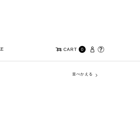
KE
CART
0
並べかえる