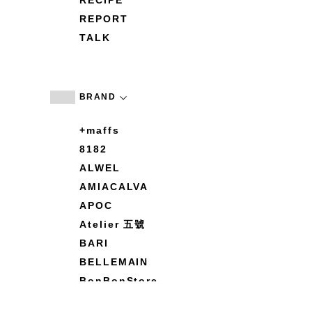
RECIPE
REPORT
TALK
BRAND
+maffs
8182
ALWEL
AMIACALVA
APOC
Atelier 五號
BARI
BELLEMAIN
BonBonStore
BOUQUET de L'UNE