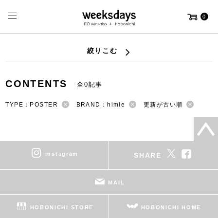
0
絞りこむ
CONTENTS
全0記事
TYPE：POSTER
BRAND：himie
更新が古い順
instagram
SHARE
MAIL
HOBONICHI STORE
HOBONICHI HOME