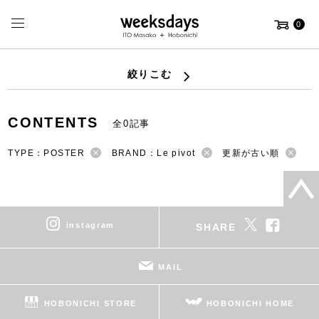
0
絞りこむ
CONTENTS
全0記事
TYPE：POSTER
BRAND：Le pivot
更新が古い順
instagram
SHARE
MAIL
HOBONICHI STORE
HOBONICHI HOME