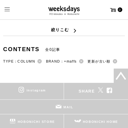
0
絞りこむ
CONTENTS
全0記事
TYPE：COLUMN
BRAND：+maffs
更新が古い順
instagram
SHARE
MAIL
HOBONICHI STORE
HOBONICHI HOME