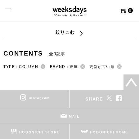
0
絞りこむ
CONTENTS
全0記事
TYPE：COLUMN
BRAND：東屋
更新が古い順
instagram
SHARE
MAIL
HOBONICHI STORE
HOBONICHI HOME