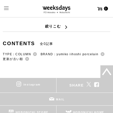
0
絞りこむ
CONTENTS
全0記事
TYPE：COLUMN
BRAND：yumiko iihoshi porcelain
更新が古い順
instagram
SHARE
MAIL
HOBONICHI STORE
HOBONICHI HOME