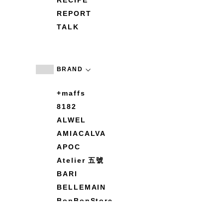
RECIPE
REPORT
TALK
BRAND
+maffs
8182
ALWEL
AMIACALVA
APOC
Atelier 五號
BARI
BELLEMAIN
BonBonStore
BOUQUET de L'UNE