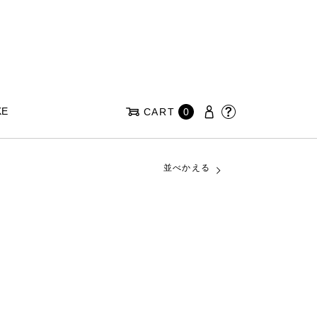
KE
CART
0
並べかえる