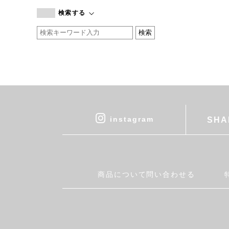
branc branc
検索する
by basics
CATWORTH
chisaki
CI-VA
COGTHEBIGSMOKE
cohan
CONVERSE
DEAN & DELUCA
instagram
SHA
DRESS HERSELF
DUENDE
EGI
Fatima Morocco
商品について問い合わせる
fog linen work
FUA accessory
GERMAN TRAINER
Harriss