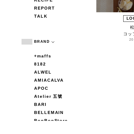
RECIPE
REPORT
TALK
LO
コッ
20
BRAND
+maffs
8182
ALWEL
AMIACALVA
APOC
Atelier 五號
BARI
BELLEMAIN
BonBonStore
BOUQUET de L'UNE