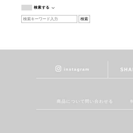
branc branc
検索する
by basics
CATWORTH
chisaki
CI-VA
COGTHEBIGSMOKE
cohan
CONVERSE
DEAN & DELUCA
instagram
SHA
DRESS HERSELF
DUENDE
EGI
Fatima Morocco
商品について問い合わせる
fog linen work
FUA accessory
GERMAN TRAINER
Harriss