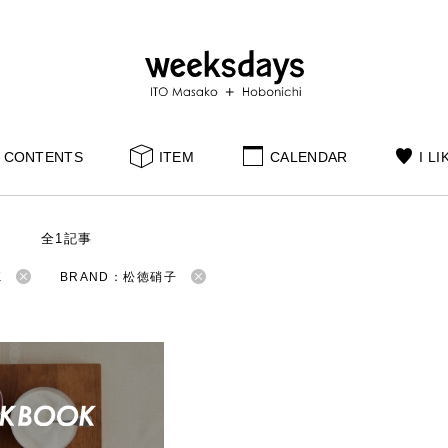
CONTENTS
ITEM
CALENDAR
I LI
S
全1記事
K
BRAND：松徳硝子