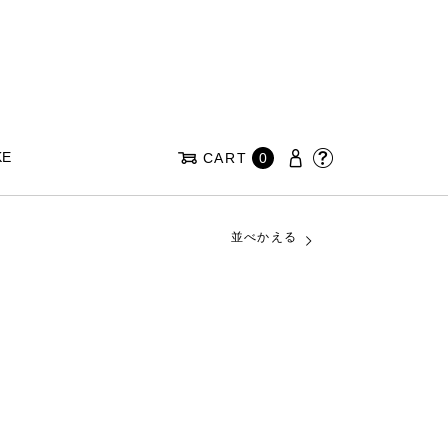
KE
CART
0
並べかえる