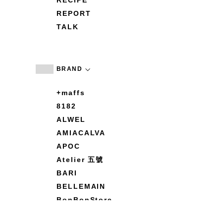
RECIPE
REPORT
TALK
BRAND
+maffs
8182
ALWEL
AMIACALVA
APOC
Atelier 五號
BARI
BELLEMAIN
BonBonStore
BOUQUET de L'UNE