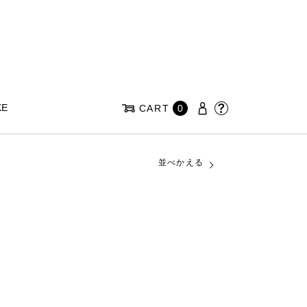
KE
CART
0
並べかえる