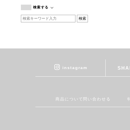
branc branc
検索する
by basics
CATWORTH
chisaki
CI-VA
COGTHEBIGSMOKE
cohan
CONVERSE
DEAN & DELUCA
instagram
SHA
DRESS HERSELF
DUENDE
EGI
Fatima Morocco
商品について問い合わせる
fog linen work
FUA accessory
GERMAN TRAINER
Harriss