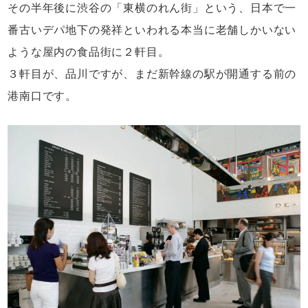
その半年後に渋谷の「東横のれん街」という、
日本で一
番古いデパ地下の発祥といわれる
本当に老舗しかいない
ような
屋内の食品街に２軒目。
３軒目が、品川ですが、
まだ新幹線の駅が開通する前の
港南口です。