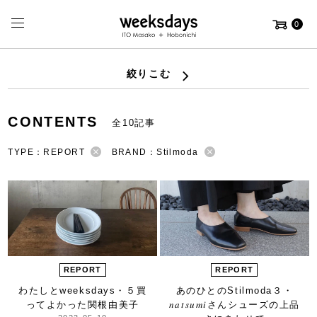
0
絞りこむ
CONTENTS
全10記事
TYPE：REPORT
BRAND：Stilmoda
REPORT
REPORT
わたしとweeksdays・５
買
あのひとのStilmoda
３・
ってよかった
関根由美子
𝑛𝑎𝑡𝑠𝑢𝑚𝑖さん
シューズの上品