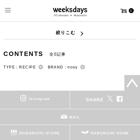
0
絞りこむ
CONTENTS
全0記事
TYPE：RECIPE
BRAND：nooy
instagram
SHARE
MAIL
HOBONICHI STORE
HOBONICHI HOME