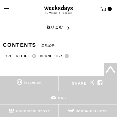
0
絞りこむ
CONTENTS
全0記事
TYPE：RECIPE
BRAND：uka
instagram
SHARE
MAIL
HOBONICHI STORE
HOBONICHI HOME