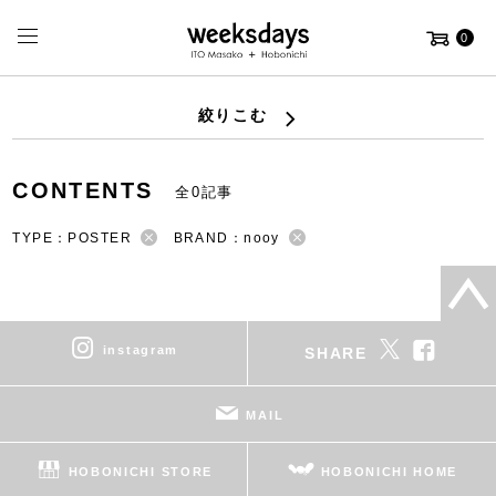
0
絞りこむ
CONTENTS
全0記事
TYPE：POSTER
BRAND：nooy
instagram
SHARE
MAIL
HOBONICHI STORE
HOBONICHI HOME