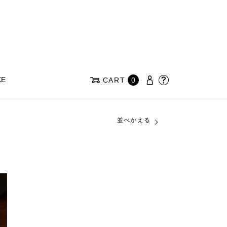
KE
CART
0
並べかえる