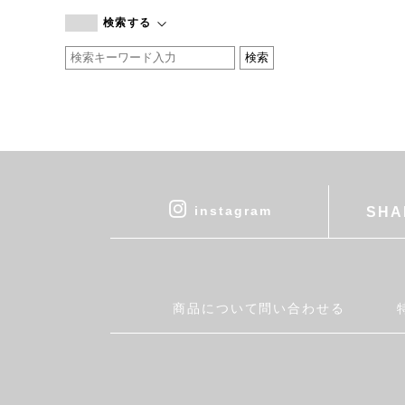
branc branc
検索する
by basics
CATWORTH
chisaki
CI-VA
COGTHEBIGSMOKE
cohan
CONVERSE
DEAN & DELUCA
instagram
SHA
DRESS HERSELF
DUENDE
EGI
Fatima Morocco
商品について問い合わせる
fog linen work
FUA accessory
GERMAN TRAINER
Harriss