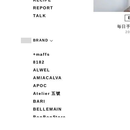
RECIPE
REPORT
TALK
毎日
20
BRAND
+maffs
8182
ALWEL
AMIACALVA
APOC
Atelier 五號
BARI
BELLEMAIN
BonBonStore
BOUQUET de L'UNE