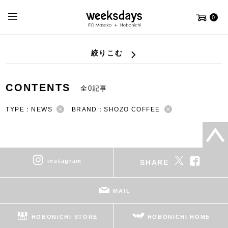
0
絞りこむ
CONTENTS
全0記事
TYPE：NEWS
BRAND：SHOZO COFFEE
instagram
SHARE
MAIL
HOBONICHI STORE
HOBONICHI HOME