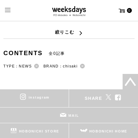
0
絞りこむ
CONTENTS
全0記事
TYPE：NEWS
BRAND：chisaki
instagram
SHARE
MAIL
HOBONICHI STORE
HOBONICHI HOME