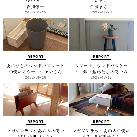
使い方。
い方。
吉川修一
伊藤まさこ
2022-01-25
2022-01-26
REPORT
REPORT
あのひとのウッドバスケット
スツール、ウッドバスケッ
の使い方
ウー・ウェンさん
ト、鋼正堂
わたしの使い方
2022-08-16
2022-08-17
REPORT
REPORT
マガジンラック
あの人の使い
マガジンラック
あの人の使い
方
01 松﨑彬人さん
方
02 瀬谷志歩さん