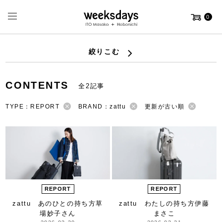
0
絞りこむ
CONTENTS
全2記事
TYPE：REPORT
BRAND：zattu
更新が古い順
REPORT
REPORT
zattu あのひとの持ち方
草
zattu わたしの持ち方
伊藤
場妙子さん
まさこ