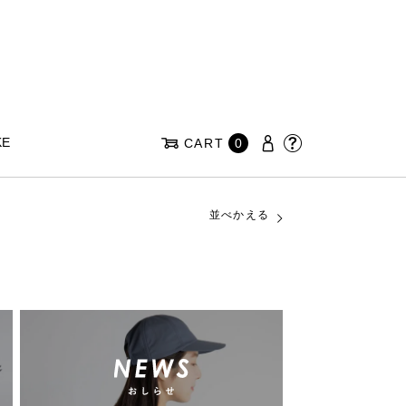
KE
CART
0
並べかえる