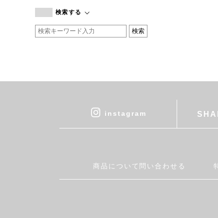
branc branc
検索する
by basics
CATWORTH
chisaki
CI-VA
COGTHEBIGSMOKE
cohan
CONVERSE
DEAN & DELUCA
instagram
SHA
DRESS HERSELF
DUENDE
EGI
Fatima Morocco
商品について問い合わせる
fog linen work
FUA accessory
GERMAN TRAINER
Harriss