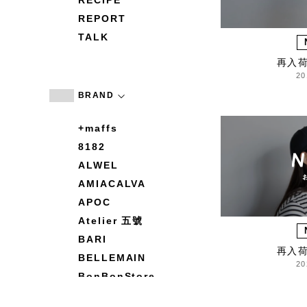
RECIPE
REPORT
TALK
再入
20
BRAND
+maffs
8182
ALWEL
AMIACALVA
APOC
Atelier 五號
BARI
再入
BELLEMAIN
20
BonBonStore
BOUQUET de L'UNE