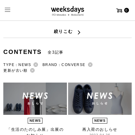
0
絞りこむ
CONTENTS
全3記事
TYPE：NEWS
BRAND：CONVERSE
更新が古い順
NEWS
NEWS
「生活のたのしみ展」
出展の
再入荷のおしらせ
2022-04-25