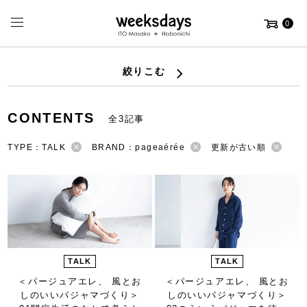
0
絞りこむ
CONTENTS
全3記事
TYPE：TALK
BRAND：pageaérée
更新が古い順
TALK
TALK
＜パージュアエレ、 風とお
＜パージュアエレ、 風とお
しのいいパジャマづくり＞
しのいいパジャマづくり＞