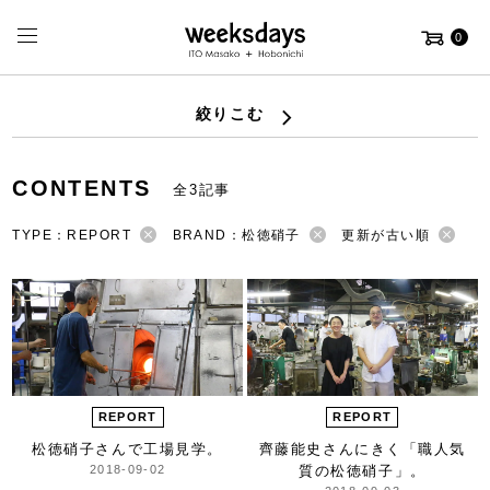
0
絞りこむ
CONTENTS
全3記事
TYPE：REPORT
BRAND：松徳硝子
更新が古い順
REPORT
REPORT
松徳硝子さんで工場見学。
齊藤能史さんにきく
「職人気
2018-09-02
質の松徳硝子」。