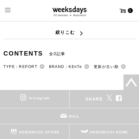
0
絞りこむ
CONTENTS
全0記事
TYPE：REPORT
BRAND：KEnTe
更新が古い順
instagram
SHARE
MAIL
HOBONICHI STORE
HOBONICHI HOME