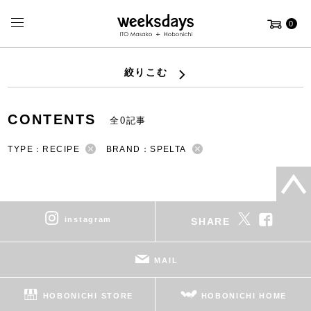
0
絞りこむ
CONTENTS
全0記事
TYPE：RECIPE
BRAND：SPELTA
instagram
SHARE
MAIL
HOBONICHI STORE
HOBONICHI HOME