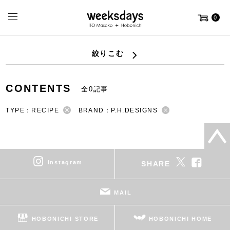
0
絞りこむ
CONTENTS
全0記事
TYPE：RECIPE
BRAND：P.H.DESIGNS
instagram
SHARE
MAIL
HOBONICHI STORE
HOBONICHI HOME