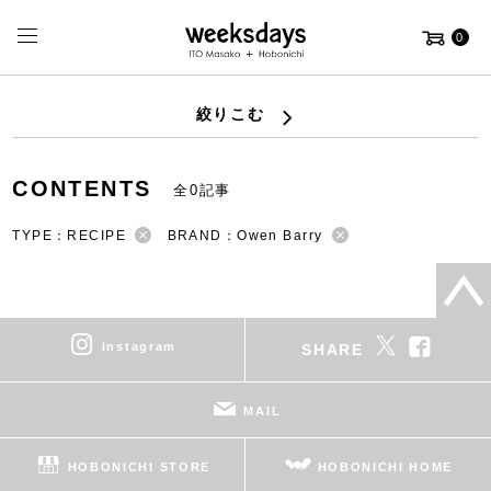
0
絞りこむ
CONTENTS
全0記事
TYPE：RECIPE
BRAND：Owen Barry
instagram
SHARE
MAIL
HOBONICHI STORE
HOBONICHI HOME