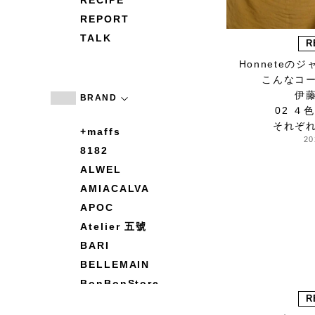
RECIPE
REPORT
TALK
R
Honneteの
こんなコ
伊
BRAND
02 ４
それぞ
+maffs
20
8182
ALWEL
AMIACALVA
APOC
Atelier 五號
BARI
BELLEMAIN
BonBonStore
R
BOUQUET de L'UNE