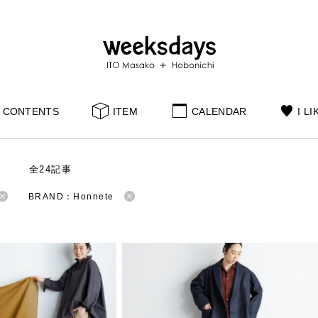
CONTENTS
ITEM
CALENDAR
I LI
S
全24記事
BRAND：Honnete