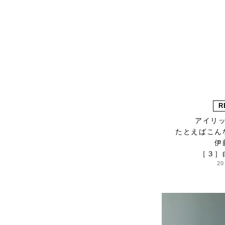
HARRISS GRACE
HENRI
himie
Honnete
i ro se
JINS
JOHNBULL
KARMAN LINE
R
KEnTe
アイリ
たとえばこん
L'UNE
伊
Le pivot
［３］
LERET.H
20
LESS by Gabriele
Riva & Kanako
Sakakura
LIVRER YOKOHAMA
LUCKYWOOD