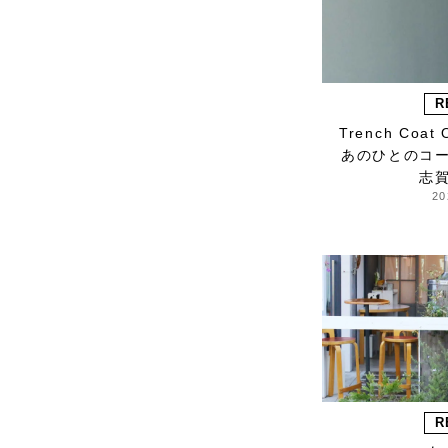
Lue
ma.to.wa
magicfelt
Magniflex
R
MAISON N.H PARIS
Trench Coat 
あのひとのコ
manipuri
志
MEYAME
20
miiThaaii
MOJITO
nooy
NOTA&design
OCUCCI jewelry
OLU PRODUCTS
oru
OSAJI
R
Owen Barry