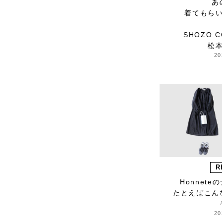
あ
P.H.DESIGNS
着てもら
pageaérée
quitan
SHOZO C
RaPPELER
松
RATTA RATTARR
20
ROROS TWEED
SAITO WOOD
SAQUI
SARO
Satomi Kawakita
Jewelry
SAYAKA DAVIS
SEVEN BY SEVEN
R
Sghr スガハラ
Honnet
SHOZO COFFEE
たとえばこん
SLOANE
SPELTA
20