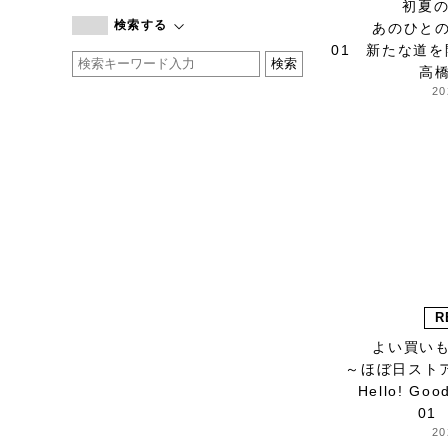
初夏の
branc branc
検索する
あのひと
by basics
01 新たな道
CATWORTH
高
chisaki
20
CI-VA
COGTHEBIGSMOKE
cohan
CONVERSE
DEAN & DELUCA
DRESS HERSELF
DUENDE
EGI
R
Fatima Morocco
よい買い
fog linen work
～ほぼ日スト
FUA accessory
Hello! Go
01
GERMAN TRAINER
20
Harriss