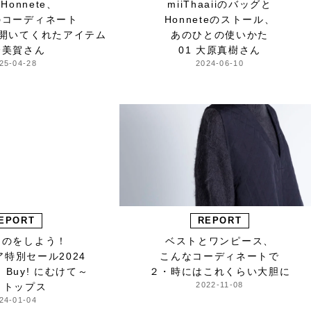
Honnete、
miiThaaiiのバッグと
のコーディネート
Honneteのストール、
を開いてくれたアイテム
あのひとの使いかた
橋美賀さん
01 大原真樹さん
25-04-28
2024-06-10
EPORT
REPORT
ものをしよう！
ベストとワンピース、
ア特別セール2024
こんなコーディネートで
od Buy! にむけて～
２・時にはこれくらい大胆に
2022-11-08
 トップス
24-01-04