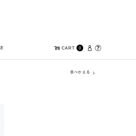
KE
CART
0
並べかえる