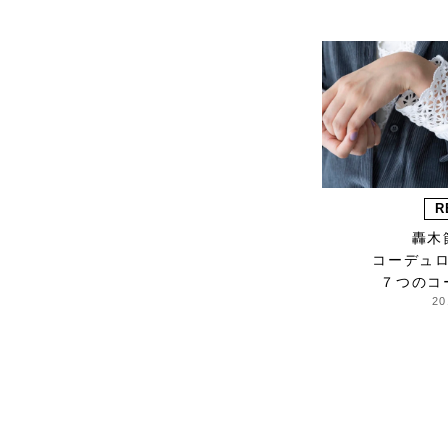
STAMP AND DIARY
Stilmoda
SUNSPEL
t.yamai paris
talo
TAMPICO
TANDEM
TEMBEA
R
The care
轟木
THE LIBRARY
コーデュ
TITLES
７つのコ
20
trippen
uka
VELOZ
VINCENT PRADIER
warang wayan
weeksdays